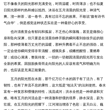
它不像春天的阳光那样充满变化，时而温暖，时而薄凉；也不似夏
日阳光那样灼热和难以抵挡。沐浴在五月清晨的阳光里，神清气
爽。沏一杯茶，读一卷书，真有过目不忘的效果。不敢说“腹有诗书
气自华” ，倒是感觉这种状态实在是一种最舒心的享受。
也许清夜里会有郁闷和孤寂，不乏伤心和落魄，甚至是痛彻心
扉和坠向深渊，但只要是在清晨你睁开眼的瞬间看到徐徐升起的朝
阳，那种喷薄着万丈光芒的温暖，那种升腾着不止不息的强劲，就
一定会使你瞬间变得非常清醒，感慨良多，或幡然醒悟，重燃希
望；或信心满满，整装待发，一切的一切都因清晨的阳光而引发出
全新的希冀。因脱胎换骨而走向阳光的人应该有底气和明确方向
的，也应该是充满正能量的。
五月的阳光照在水面，那千亿万亿个水的因子有了活力，有了
韧性，也有了奔流不息的秉性，这大抵是“地法天”的法则使然。春水
富有一种复苏和懵懂的特性，浅流成河；洪水全然是一种肆虐和灾
难。唯有五月的河流会是一种清澈和舒缓的境界，静水深流，蔚为
壮观。在五月阳光的照耀下，江河湖泊增添了色彩：蓝天白云、巍