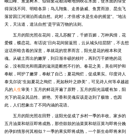
峨山峰、葱茏树木、似锦繁花都清晰地倒映在水面，使水面的绿变
得深浅不同、明暗各异；鸟儿翔集、走兽扬威、鱼贯而游、昆虫飞
落皆因江河湖泊而成自然。此时，才倍感“水是生命的摇篮”。“地法
天，天法道，道法自然”是宇宙万物的法则。
五月的阳光照在花间，花儿苏醒了，千娇百媚，万种风情，花
爱蝶，蝶恋花。有话说“日向花间留返照，云从城头结层阴”，不去想
这话所暗含着的深意，单就花的世界而言，阳光是花的根本和灵
魂。从破土而出的嫩芽，到日渐丰硕的枝叶，再到万千娇艳的花
朵，没有阳光和雨露的滋润是断然不行的。春花之美，美在呵护和
奉献，呵护了嫩芽，奉献了自己；夏花绚烂，促成果实。印度诗人
泰戈尔说“生如夏花之绚烂，死如秋叶之静美”，可见诗人何等卓越超
凡的
人生
审美！五月的鲜花开遍了原野，五月的阳光温暖有加，阳
光下的花朵其品性、娇艳、芳香和灵魂应该是达到了极致，也因
此，人们想象出了不同内涵的花语。
五月的阳光照在田野，这阳光促成了乡村一季的丰收。家乡的
五月油菜和胡豆即将成熟，那些鼓鼓的油菜荚和胡豆荚与即将分娩
的孕妇情形何其相似？一季的果实即将成熟，一个新生命即将来到