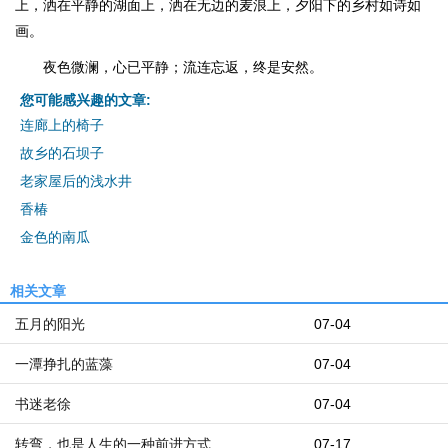
上，洒在平静的湖面上，洒在无边的麦浪上，夕阳下的乡村如诗如
画。
夜色微澜，心已平静；流连忘返，终是安然。
您可能感兴趣的文章:
连廊上的椅子
故乡的石坝子
老家屋后的浅水井
香椿
金色的南瓜
相关文章
五月的阳光
07-04
一潭挣扎的蓝藻
07-04
书迷老徐
07-04
转弯，也是人生的一种前进方式
07-17