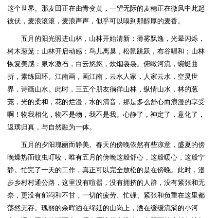
这个世界。那麦田正在由青变黄，一望无际的麦穗正在微风中此起
彼伏，麦浪滚滚，麦浪声声，似乎可以嗅到那醇厚的麦香。
五月的阳光照进山林，山林开始清新：薄雾飘逸，光晕闪烁，
树木葱茏；山林开启动感：鸟儿离巢，松鼠跳跃，布谷唱和；山林
恢复美感：泉水激石，白云悠悠，炊烟袅袅。俯瞰河流，蜿蜒曲
折，素练回环。江南画，画江南，云水人家，人家云水，空灵世
界，诗画山水。此时，三五个朋友徜徉山林，纵情山水，林的葱
茏，光的柔和，花的烂漫，水的清音，那是多么舒心而浪漫的享受
啊！物我相化，物不是物，我不是我。心静了，神定了，意化了，
返璞归真，与自然融为一体。
五月的夕阳瑰丽而静美。春天的傍晚依然有些凉意，盛夏的傍
晚燥热而蚊虫叮咬，唯有五月的傍晚这般舒心，这般暖心，这般宁
静。忙完了一天的工作，真正可以完全放松的是在傍晚。此时，漫
步乡村村通公路，这里没有喧嚣，没有拥挤的人群，没有紧张和无
奈，更没有郁闷和不甘，一切的疲劳、忙碌、紧张和负重在这里都
荡然无存。瑰丽的余晖洒在绵延的山岗上，洒在缓缓流淌的小河