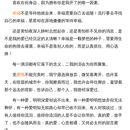
喜欢在你身边，因为拥有你是我开了的唯一因素。
幸福
不是等待他就会来，幸福需要自己去追随！流行要去寻找
自己的幸福，星星却在原地傻傻的等待幸福。
还是害怕夜深人静时总想起你，还是害怕听不见你的消息，是
不是我的爱已经沉淀的太清晰？幸福是一颗梦想的种子，需要用生
命的热情去灌溉，幸福不是靠别人给的，而是认真抓住、用心选
择！
每一滴泪都有它落下的含义，二我的泪会为你而聚集。
党
爱情
不能完美时，我宁愿选择放弃，微笑着离开。也许某
天，在喧嚣的城市中，你我擦肩而过，我也许会停住脚步，凝望着
那个远去的背影，告诉自己，那个人，我曾经深爱过。
有一种爱，明明深爱却说不出来。有一种爱明明想放弃却无法
释怀，有一种爱明知无前路心却早已收不回来。有人对我说过，没
有人值得你流泪，值得你流泪的人是不会让你哭的。真的爱，放手
了，也不会随风而去：真的爱，心意相通，又何必太对的甜言蜜